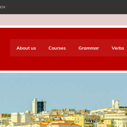
SCH
e World Italiano
About us
Courses
Grammar
Verbs