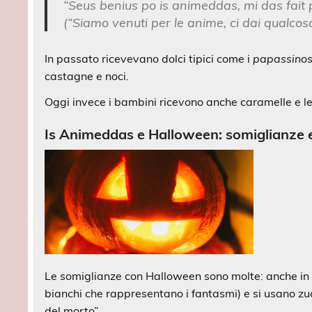
“Seus benius po is animeddas, mi das fait
(“Siamo venuti per le anime, ci dai qualcos
In passato ricevevano dolci tipici come i
papassino
castagne e noci.
Oggi invece i bambini ricevono anche caramelle e l
Is Animeddas e Halloween: somiglianze e
Le somiglianze con Halloween sono molte: anche in 
bianchi che rappresentano i fantasmi) e si usano z
del morto”.