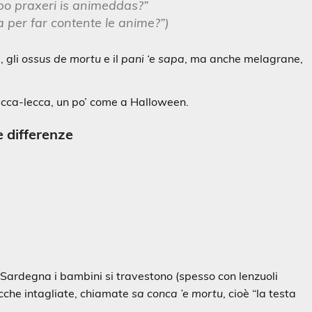
 po praxeri is animeddas?”
a per far contente le anime?”)
s
, gli
ossus de mortu
e il
pani ‘e sapa
, ma anche melagrane,
ecca-lecca, un po’ come a Halloween.
 differenze
Sardegna i bambini si travestono (spesso con lenzuoli
ucche intagliate, chiamate
sa conca ’e mortu
, cioè “la testa