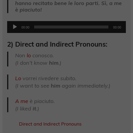
hanno recitato bene le loro parti. Sì, a me
è piaciuto!
Audio
00:00
00:00
Player
2) Direct and Indirect Pronouns:
Non
lo
conosco.
(I don’t know
him
.)
Lo
vorrei rivedere subito.
(I want to see
him
again immediately.)
A me
è piaciuto.
(I liked
it
.)
Direct and Indirect Pronouns