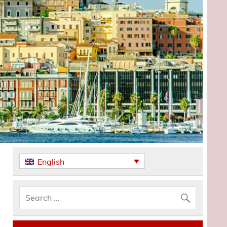
English