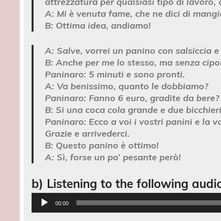
attrezzatura per qualsiasi tipo di lavoro, 
A:
Mi è venuta fame, che ne dici di mangia
B:
Ottima idea, andiamo!
A:
Salve, vorrei un panino con salsiccia e 
B:
Anche per me lo stesso, ma senza cipol
Paninaro:
5 minuti e sono pronti.
A:
Va benissimo, quanto le dobbiamo?
Paninaro:
Fanno 6 euro, gradite da bere?
B:
Si una coca cola grande e due bicchieri
Paninaro:
Ecco a voi i vostri panini e la vo
Grazie e arrivederci.
B:
Questo panino è ottimo!
A:
Sì, forse un po’ pesante però!
b) Listening to the following audi
Audio
00:00
Player