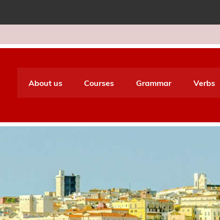
e World Italiano
About us
Courses
Grammar
Verbs