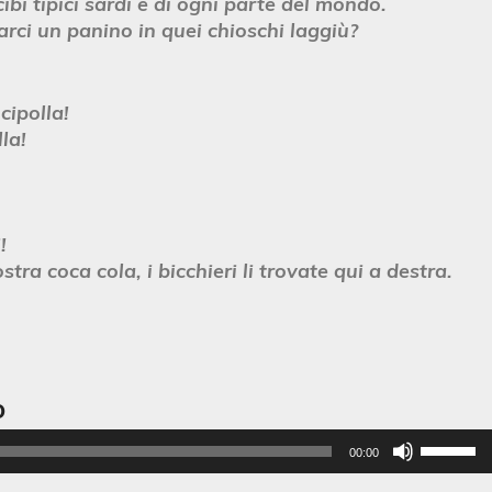
cibi tipici sardi e di ogni parte del mondo.
rci un panino in quei chioschi laggiù?
cipolla!
la!
!
stra coca cola, i bicchieri li trovate qui a destra.
o
Use
00:00
Up/Dow