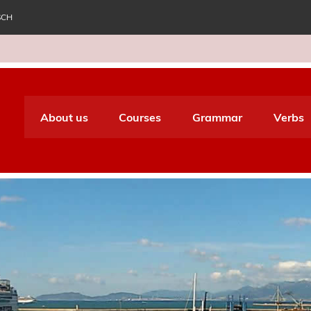
SCH
e World Italiano
About us
Courses
Grammar
Verbs