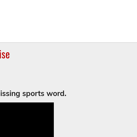
ise
missing
sports word
.