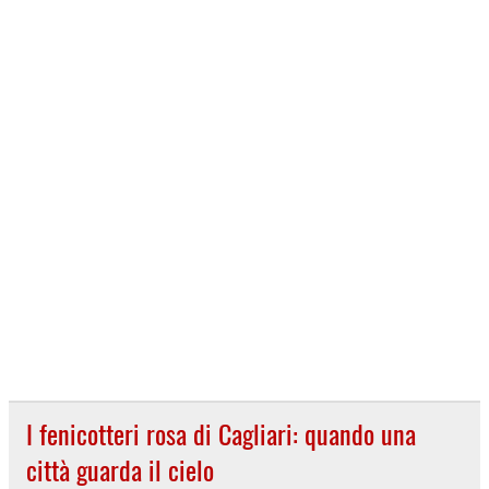
I fenicotteri rosa di Cagliari: quando una
città guarda il cielo