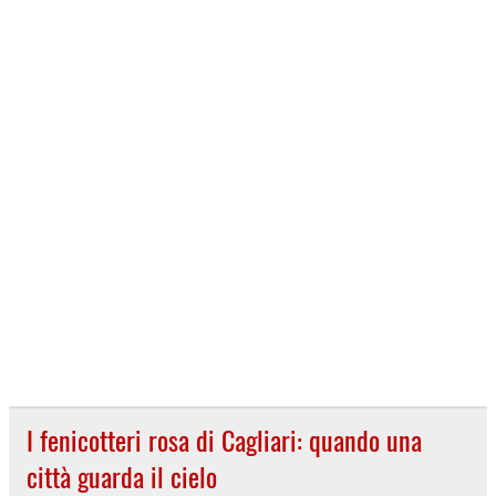
I fenicotteri rosa di Cagliari: quando una
città guarda il cielo