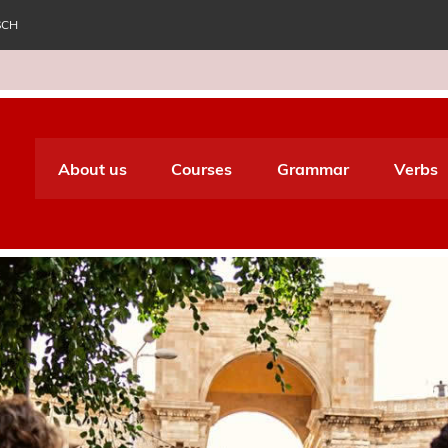
SCH
e World Italiano
About us
Courses
Grammar
Verbs