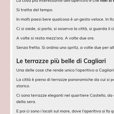
La cosa più interessante dell’aperitivo è che
non si 
Si tratta del tempo.
In molti paesi bere qualcosa è un gesto veloce. In I
Ci si siede, si parla, si osserva la città, si guarda il
A volte si resta mezz’ora. A volte due ore.
Senza fretta. Si ordina uno spritz, a volte due per 
Le terrazze più belle di Cagliari
Una delle cose che rende unico l’aperitivo a Cagliari
La città è piena di terrazze panoramiche da cui si pos
storico.
Ci sono terrazze eleganti nel quartiere Castello, da c
della sera.
E poi ci sono i locali sul mare, dove l’aperitivo si f