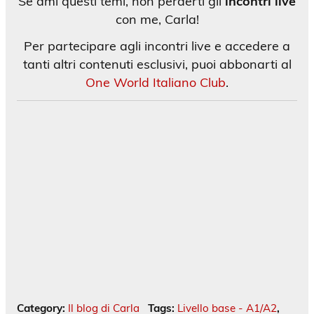
Se ami questi temi, non perderti gli
incontri live
con me, Carla!
Per partecipare agli incontri live e accedere a
tanti altri contenuti esclusivi, puoi abbonarti al
One World Italiano Club
.
Category:
Il blog di Carla
Tags:
Livello base - A1/A2
,