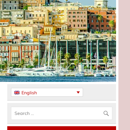
English