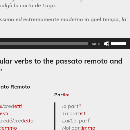
mulgò la carta de Logu.
ssimo ed estremamente moderno in quel tempo, la
Use
00:00
Up/D
Arro
gular verbs to the passato remoto and
keys
.
to
incre
or
sato Remoto
decre
Part
ire
volum
ei
/cred
etti
Io part
ii
esti
Tu part
isti
 cred
é
/cred
ette
Lui/Lei part
ì
d
emmo
Noi part
immo