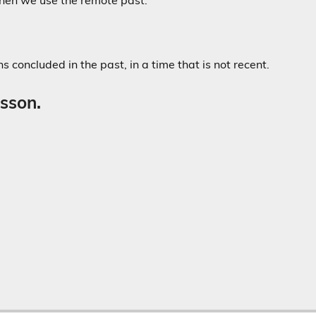
hen we use the remote past.
 concluded in the past, in a time that is not recent.
esson.