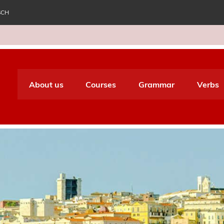
SCH
e World Italiano
About us
Courses
Grammar
Verbs