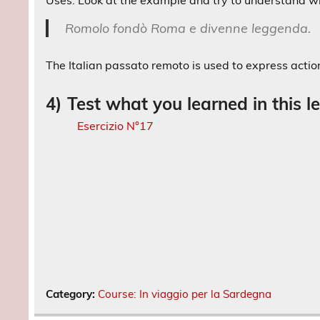
Uses: Look at the example and try to understand w
Romolo fondò Roma e divenne leggenda.
The Italian passato remoto is used to express actions
4) Test what you learned in this l
Esercizio N°17
Category:
Course: In viaggio per la Sardegna