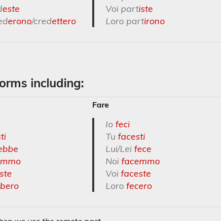
d
este
Voi part
iste
ed
erono
/cred
ettero
Loro part
irono
forms including:
Fare
Io
feci
ti
Tu
facesti
ebbe
Lui/Lei
fece
emmo
Noi
facemmo
ste
Voi
faceste
bero
Loro
fecero