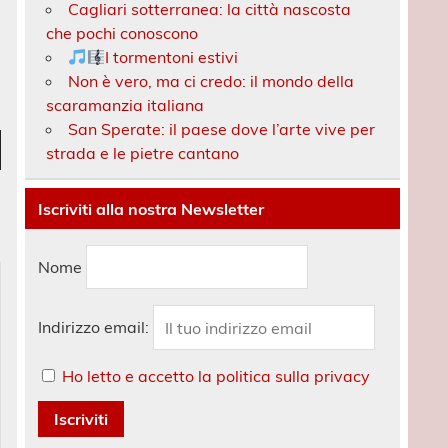
Cagliari sotterranea: la città nascosta
che pochi conoscono
I tormentoni estivi
Non è vero, ma ci credo: il mondo della
scaramanzia italiana
San Sperate: il paese dove l’arte vive per
strada e le pietre cantano
own
w
Iscriviti alla nostra Newsletter
ase
Nome
ase
Indirizzo email:
e.
Ho letto e accetto la politica sulla privacy