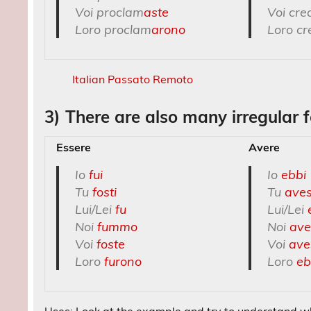
Voi proclam
aste
Voi cre
Loro proclam
arono
Loro cr
Italian Passato Remoto
3) There are also many irregular 
Essere
Avere
Io
fui
Io
ebbi
Tu
fosti
Tu
aves
Lui/Lei
fu
Lui/Lei
Noi
fummo
Noi
av
Voi
foste
Voi
ave
Loro
furono
Loro
eb