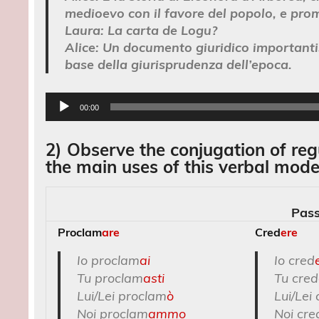
medioevo con il favore del popolo, e pro
Laura:
La carta de Logu?
Alice:
Un documento giuridico importanti
base della giurisprudenza dell’epoca.
Audio
00:00
Player
2) Observe the conjugation of re
the main uses of this verbal mode
Pas
Proclam
are
Cred
ere
Io proclam
ai
Io cred
Tu proclam
asti
Tu cred
Lui/Lei proclam
ò
Lui/Lei
Noi proclam
ammo
Noi cre