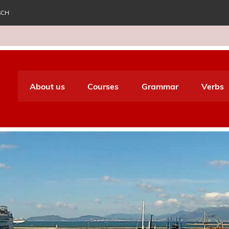
SCH
e World Italiano
About us
Courses
Grammar
Verbs