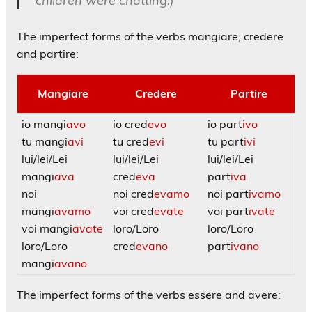
children were chatting.)
The imperfect forms of the verbs mangi
are
, cred
ere
and part
ire
:
Mangiare
Credere
Partire
io mangi
avo
io cred
evo
io part
ivo
tu mangi
avi
tu cred
evi
tu part
ivi
lui/lei/Lei
lui/lei/Lei
lui/lei/Lei
mangi
ava
cred
eva
part
iva
noi
noi cred
evamo
noi part
ivamo
mangi
avamo
voi cred
evate
voi part
ivate
voi mangi
avate
loro/Loro
loro/Loro
loro/Loro
cred
evano
part
ivano
mangi
avano
The imperfect forms of the verbs
essere
and
avere
: