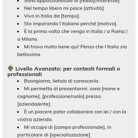
Sono appassionato/a di [hobby/interesse].
Nel tempo libero mi piace [attività].
Vivo in Italia da [tempo].
Sto imparando l’italiano perché [motivo].
È la prima volta che vengo in Italia / a Roma /
a Milano.
Mi trovo molto bene qui! Penso che l’Italia sia
bellissima.
Livello Avanzato: per contesti formali o
professionali
Buongiorno, lieto/a di conoscerla.
Mi permetta di presentarmi: sono [nome e
cognome], [professione/ruolo] presso
[azienda/ente].
È un piacere poter collaborare con lei / con la
vostra azienda.
Mi occupo di [campo professionale], in
particolare di [specializzazione].