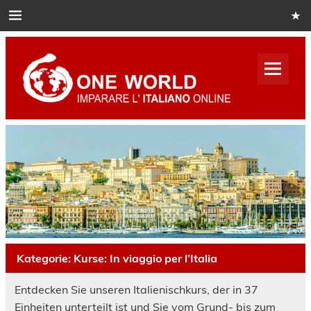
Skip
to
content
One
World
Italian
Impara italiano online
Kategorie:
Kurse: In viaggio per l’Italia
Entdecken Sie unseren Italienischkurs, der in 37
Einheiten unterteilt ist und Sie vom Grund- bis zum