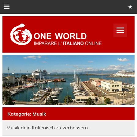
Skip
to
content
One
World
Italian
Impara italiano online
Kategorie:
Musik
Musik dein Italienisch zu verbessern.