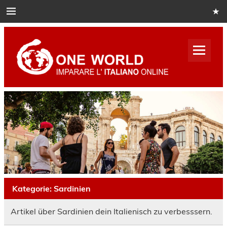
Skip
to
content
One
World
Italian
Impara italiano online
Kategorie:
Sardinien
Artikel über Sardinien dein Italienisch zu verbesssern.