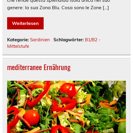
che rende questa splendida isola unica nel suo
genere: la sua Zona Blu. Cosa sono le Zone […]
Weiterlesen
Kategorie:
Sardinien
Schlagwörter:
B1/B2 -
Mittelstufe
mediterranee Ernährung