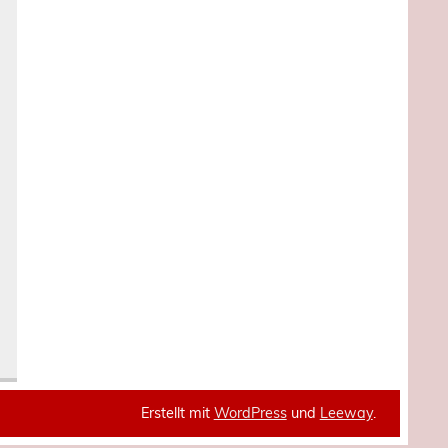
Erstellt mit
WordPress
und
Leeway
.