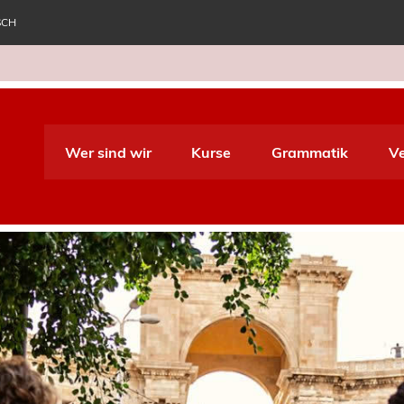
SCH
e World Italiano
Wer sind wir
Kurse
Grammatik
V