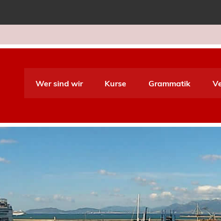
e World Italiano
Wer sind wir
Kurse
Grammatik
V