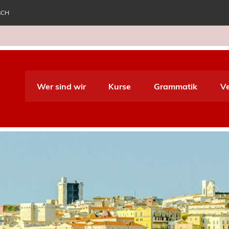
SCH
e World Italiano
Wer sind wir
Kurse
Grammatik
V