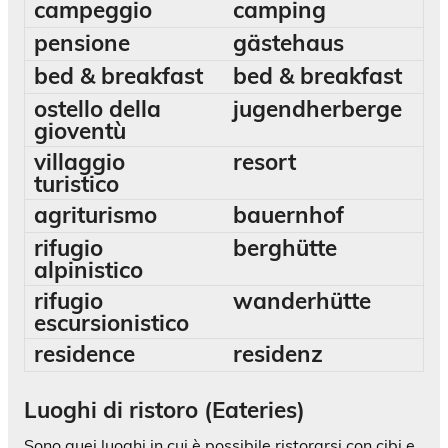
campeggio
camping
pensione
gästehaus
bed & breakfast
bed & breakfast
ostello della
jugendherberge
gioventù
villaggio
resort
turistico
agriturismo
bauernhof
rifugio
berghütte
alpinistico
rifugio
wanderhütte
escursionistico
residence
residenz
Luoghi di ristoro (Eateries)
Sono quei luoghi in cui è possibile ristorarsi con cibi e