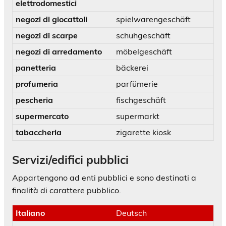
elettrodomestici
negozi di giocattoli
spielwarengeschäft
negozi di scarpe
schuhgeschäft
negozi di arredamento
möbelgeschäft
panetteria
bäckerei
profumeria
parfümerie
pescheria
fischgeschäft
supermercato
supermarkt
tabaccheria
zigarette kiosk
Servizi/edifici pubblici
Appartengono ad enti pubblici e sono destinati a
finalità di carattere pubblico.
Italiano
Deutsch