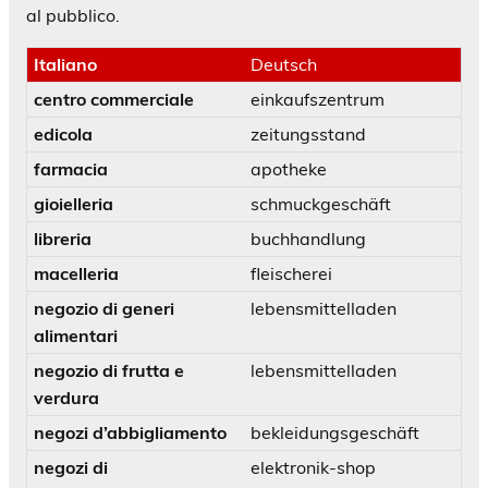
al pubblico.
Italiano
Deutsch
centro commerciale
einkaufszentrum
edicola
zeitungsstand
farmacia
apotheke
gioielleria
schmuckgeschäft
libreria
buchhandlung
macelleria
fleischerei
negozio di generi
lebensmittelladen
alimentari
negozio di frutta e
lebensmittelladen
verdura
negozi d’abbigliamento
bekleidungsgeschäft
negozi di
elektronik-shop