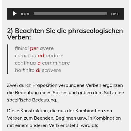
Audio-
00:00
00:00
Player
2) Beachten Sie die phraseologischen
Verben:
finirai
per
avere
comincio
ad
andare
continua
a
camminare
ho finito
di
scrivere
Zwei durch Präposition verbundene Verben ergänzen
die Bedeutung eines Satzes und geben dem Satz eine
spezifische Bedeutung.
Diese Konstruktion, die aus der Kombination von
Verben zum Beenden, Beginnen usw. in Kombination
mit einem anderen Verb entsteht, wird als