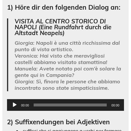
1)
Höre dir den folgenden Dialog an
:
VISITA AL CENTRO STORICO DI
NAPOLI (Eine Rundfahrt durch die
Altstadt Neapels)
Giorgia
:
Napoli è una città ricchissima dal
punto di vista artistico.
Veronica
:
Hai visto che meravigliosi
castelli abbiamo visitato stamattina!
Manuela
:
Avete notato poi com’è solare la
gente qui in Campania?
Giorgia
:
Sì, finora le persone che abbiamo
incontrato sono state simpaticissime.
Audio-
00:00
00:00
Player
2) Suffixendungen bei Adjektiven
suffissi che si aggiungono a verbi per formare