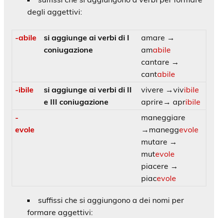
degli aggettivi:
-abile
si aggiunge ai verbi di I
amare →
coniugazione
am
abile
cantare →
cant
abile
-ibile
si aggiunge ai verbi di II
vivere →viv
ibile
e III coniugazione
aprire→ apr
ibile
-
maneggiare
evole
→manegg
evole
mutare →
mut
evole
piacere →
piac
evole
suffissi che si aggiungono a dei nomi per
formare aggettivi: