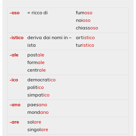
-oso
= ricco di
fum
oso
noi
oso
chiass
oso
-istico
deriva dai nomi in –
art
istico
ista
tur
istico
-ale
post
ale
form
ale
centr
ale
-ico
democrat
ico
polit
ico
simpat
ico
-ano
paes
ano
mond
ano
-are
sol
are
singol
are