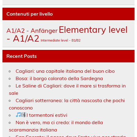
Contenuti per livello
Elementary level
A1/A2 - Anfänger
- A1/A2
Intermediate level - B1/B2
Recent Posts
Cagliari: una capitale italiana del buon cibo
Bosa: il borgo colorato della Sardegna
Le Saline di Cagliari: dove il mare si trasforma in
sale
Cagliari sotterranea: la città nascosta che pochi
conoscono
I tormentoni estivi
Non è vero, ma ci credo: il mondo della
scaramanzia italiana
San Sperate: il paese dove l’arte vive per strada