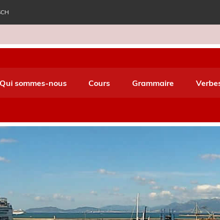
SCH
e World Italiano
Qui sommes-nous
Cours
Grammaire
Verbe