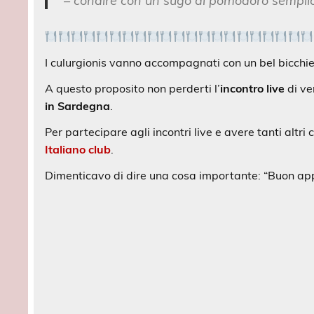
– condire con un sugo di pomodoro semplice
I culurgionis vanno accompagnati con un bel bicchi
A questo proposito non perderti l’
incontro live
di ve
in Sardegna
.
Per partecipare agli incontri live e avere tanti altr
Italiano club
.
Dimenticavo di dire una cosa importante: “Buon app