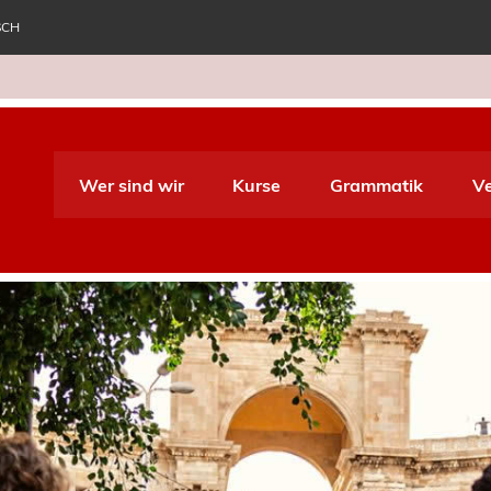
SCH
e World Italiano
Wer sind wir
Kurse
Grammatik
V