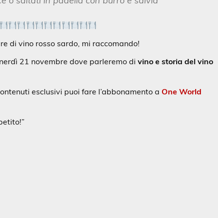
 o saltati in padella con burro e salvia
ere di vino rosso sardo, mi raccomando!
nerdì 21 novembre dove parleremo di
vino e storia del vino
i contenuti esclusivi puoi fare l’abbonamento a
One World
etito!”