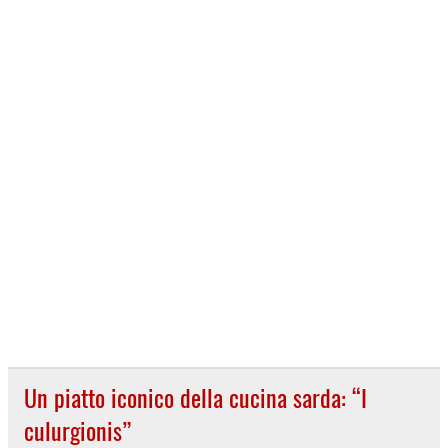
Un piatto iconico della cucina sarda: “I
culurgionis”