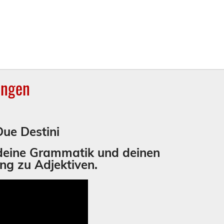
ungen
Due Destini
 deine Grammatik und deinen
ung zu
Adjektiven
.