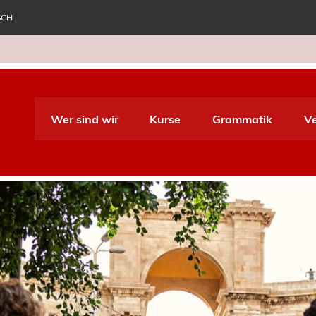
SCH
e World Italiano
Wer sind wir
Kurse
Grammatik
V