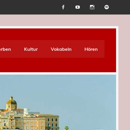
X
erben
Kultur
Vokabeln
Hören