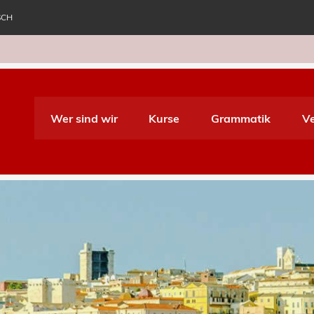
SCH
e World Italiano
Wer sind wir
Kurse
Grammatik
V