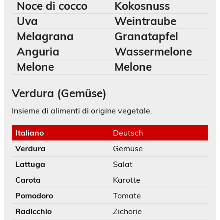
Noce di cocco
Kokosnuss
Uva
Weintraube
Melagrana
Granatapfel
Anguria
Wassermelone
Melone
Melone
Verdura (Gemüse)
Insieme di alimenti di origine vegetale.
Italiano
Deutsch
Verdura
Gemüse
Lattuga
Salat
Carota
Karotte
Pomodoro
Tomate
Radicchio
Zichorie