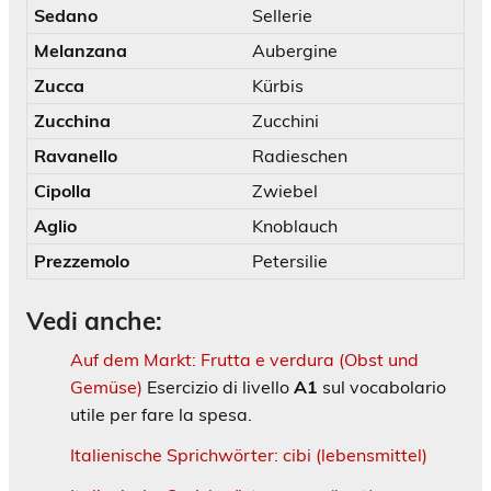
Sedano
Sellerie
Melanzana
Aubergine
Zucca
Kürbis
Zucchina
Zucchini
Ravanello
Radieschen
Cipolla
Zwiebel
Aglio
Knoblauch
Prezzemolo
Petersilie
Vedi anche:
Auf dem Markt: Frutta e verdura (Obst und
Gemüse)
Esercizio di livello
A1
sul vocabolario
utile per fare la spesa.
Italienische Sprichwörter: cibi (lebensmittel)