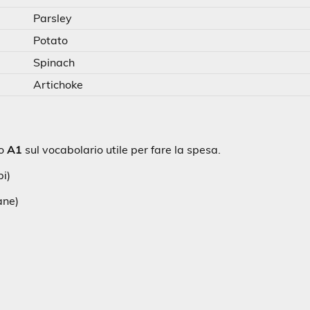
Parsley
Potato
Spinach
Artichoke
lo
A1
sul vocabolario utile per fare la spesa.
bi)
ane)