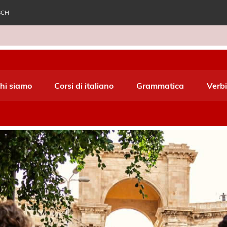
SCH
e World Italiano
hi siamo
Corsi di italiano
Grammatica
Verbi