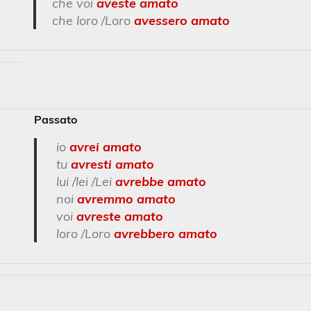
che voi
aveste amato
che loro /Loro
avessero amato
Passato
io
avrei amato
tu
avresti amato
lui /lei /Lei
avrebbe amato
noi
av
r
emmo amato
voi
avreste amato
loro /Loro
avrebbero amato