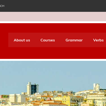
SCH
e World Italiano
About us
Courses
Grammar
Verbs