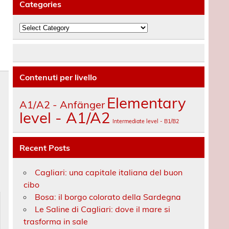
Categories
Categories
Contenuti per livello
Elementary
A1/A2 - Anfänger
level - A1/A2
Intermediate level - B1/B2
Recent Posts
s
Cagliari: una capitale italiana del buon
cibo
Bosa: il borgo colorato della Sardegna
Le Saline di Cagliari: dove il mare si
trasforma in sale