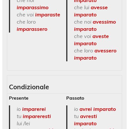
che noi
imparato
imparassimo
che lui
avesse
che voi
imparaste
imparato
che loro
che noi
avessimo
imparassero
imparato
che voi
aveste
imparato
che loro
avessero
imparato
Condizionale
Presente
Passato
io
imparerei
io
avrei imparato
tu
impareresti
tu
avresti
lui /lei
imparato