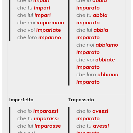
che io
impari
che io
abbia
che tu
impari
imparato
che lui
impari
che tu
abbia
che noi
impariamo
imparato
che voi
impariate
che lui
abbia
che loro
imparino
imparato
che noi
abbiamo
imparato
che voi
abbiate
imparato
che loro
abbiano
imparato
Imperfetto
Trapassato
che io
imparassi
che io
avessi
che tu
imparassi
imparato
che lui
imparasse
che tu
avessi