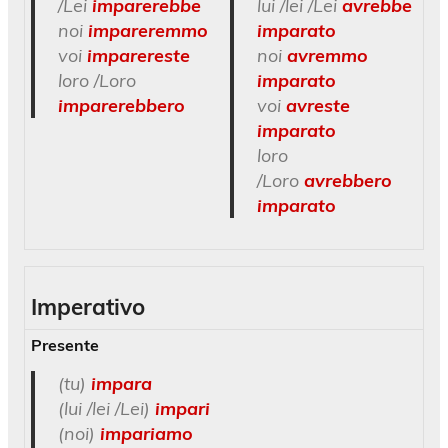
/Lei
imparerebbe
lui /lei /Lei
avrebbe
noi
impareremmo
imparato
voi
imparereste
noi
avremmo
loro /Loro
imparato
imparerebbero
voi
avreste
imparato
loro
/Loro
avrebbero
imparato
Imperativo
Presente
(tu)
impara
(lui /lei /Lei)
impari
(noi)
impariamo