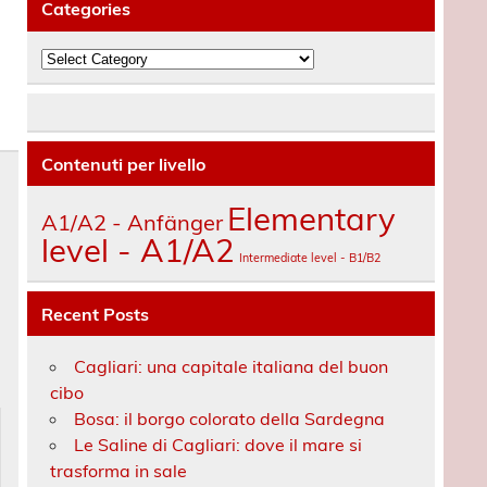
Categories
Categories
Contenuti per livello
Elementary
A1/A2 - Anfänger
level - A1/A2
Intermediate level - B1/B2
Recent Posts
s
Cagliari: una capitale italiana del buon
cibo
Bosa: il borgo colorato della Sardegna
Le Saline di Cagliari: dove il mare si
trasforma in sale