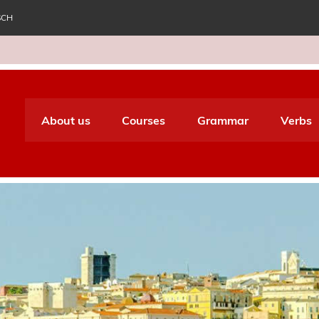
SCH
e World Italiano
About us
Courses
Grammar
Verbs