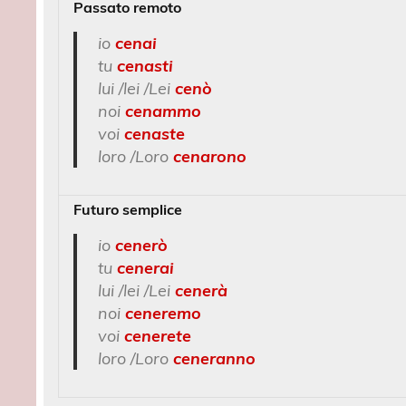
Passato remoto
io
cenai
tu
cenasti
lui /lei /Lei
cenò
noi
cenammo
voi
cenaste
loro /Loro
cenarono
Futuro semplice
io
cenerò
tu
cenerai
lui /lei /Lei
cenerà
noi
ceneremo
voi
cenerete
loro /Loro
ceneranno