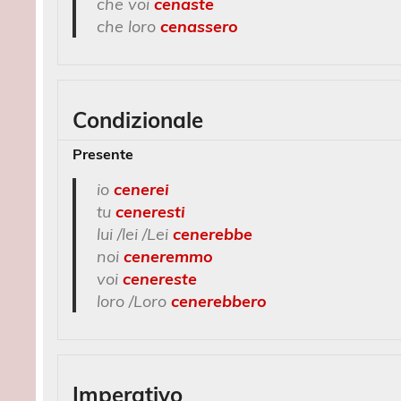
che voi
cenaste
che loro
cenassero
Condizionale
Presente
io
cenerei
tu
ceneresti
lui /lei /Lei
cenerebbe
noi
ceneremmo
voi
cenereste
loro /Loro
cenerebbero
Imperativo