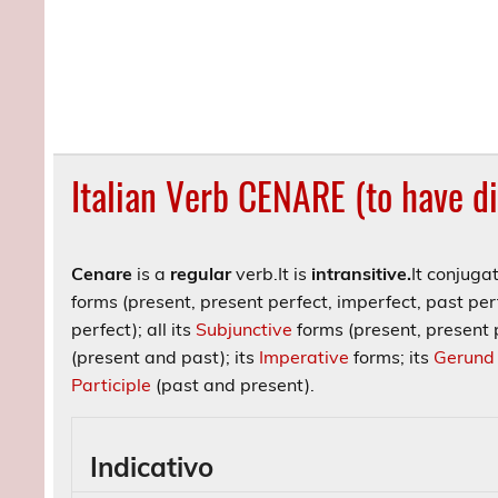
Italian Verb CENARE (to have d
Cenare
is a
regular
verb.
It is
intransitive.
It conjuga
forms (present, present perfect, imperfect, past perf
perfect); all its
Subjunctive
forms (present, present p
(present and past); its
Imperative
forms; its
Gerund
Participle
(past and present).
Indicativo