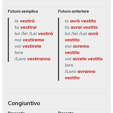
Futuro semplice
Futuro anteriore
io
vestirò
io
avrò vestito
tu
vestirai
tu
avrai vestito
lui /lei /Lei
vestirà
lui /lei /Lei
avrà
noi
vestiremo
vestito
voi
vestirete
noi
avremo
loro
vestito
/Loro
vestiranno
voi
avrete vestito
loro
/Loro
avranno
vestito
Congiuntivo
Presente
Passato