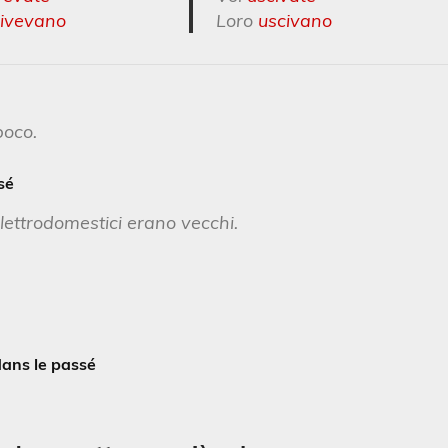
rivevano
Loro
uscivano
poco.
sé
elettrodomestici erano vecchi.
 dans le passé