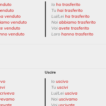
nduto
Io
ho trasferito
venduto
Tu
hai trasferito
ha venduto
Lui/Lei
ha trasferito
iamo venduto
Noi
abbiamo trasferito
te venduto
Voi
avete trasferito
nno venduto
Loro
hanno trasferito
Uscire
evo
Io
uscivo
evi
Tu
uscivi
criveva
Lui/Lei
usciva
ivevamo
Noi
uscivamo
vevate
Voi
uscivate