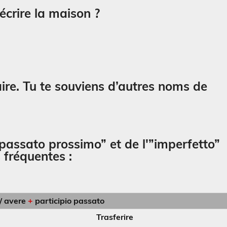
flèch
écrire la maison ?
haut/
pour
augm
ou
dimin
le
aire. Tu te souviens d’autres noms de
volum
passato prossimo” et de l'”imperfetto”
s fréquentes :
e/ avere
+
participio passato
Trasferire