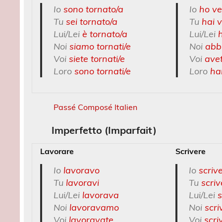
Io
sono tornato/a
Io
ho ve
Tu
sei tornato/a
Tu
hai 
Lui/Lei
è tornato/a
Lui/Lei
Noi
siamo tornati/e
Noi
abb
Voi
siete tornati/e
Voi
ave
Loro
sono tornati/e
Loro
ha
Passé Composé Italien
Imperfetto (Imparfait)
Lavorare
Scrivere
Io
lavoravo
Io
scriv
Tu
lavoravi
Tu
scriv
Lui/Lei
lavorava
Lui/Lei
s
Noi
lavoravamo
Noi
scr
Voi
lavoravate
Voi
scri