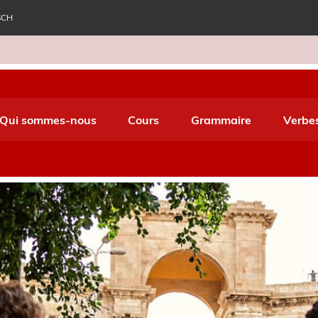
SCH
e World Italiano
Qui sommes-nous
Cours
Grammaire
Verbe