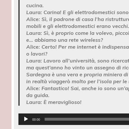
cucina.
Laura:
Carina! E gli elettrodomestici sono 
Alice:
Sì, il padrone di casa l’ha ristruttu
mobili e gli elettrodomestici erano vecchi
Laura:
Sì, è proprio come la volevo, piccol
e… abbiamo una rete wireless?
Alice:
Certo! Per me internet è indispensabi
o lavori?
Laura:
Lavoro all’università, sono ricercat
ma quest’anno ho vinto un assegno di ricer
Sardegna è una vera e propria miniera di 
in realtà viaggerò molto per l’isola per le
Alice:
Fantastico! Sai, anche io sono un’ap
da guida.
Laura:
È meraviglioso!
Lecteur
00:00
audio