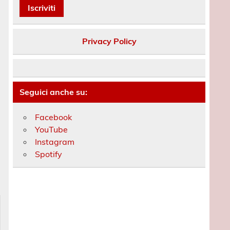
es
bas
enter
Privacy Policy
uer
e.
Seguici anche su:
Facebook
YouTube
Instagram
Spotify