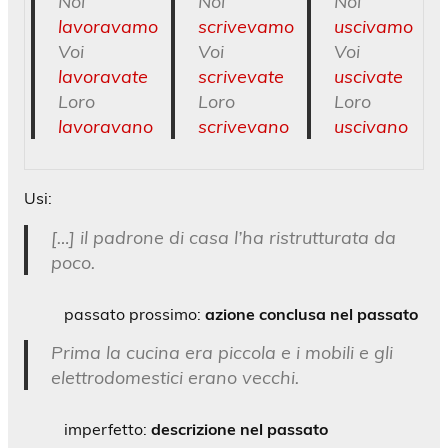
Noi
Noi
Noi
lavoravamo
scrivevamo
uscivamo
Voi
Voi
Voi
lavoravate
scrivevate
uscivate
Loro
Loro
Loro
lavoravano
scrivevano
uscivano
Usi:
[…] il padrone di casa l’ha ristrutturata da
poco.
passato prossimo:
azione conclusa nel passato
Prima la cucina era piccola e i mobili e gli
elettrodomestici erano vecchi.
imperfetto:
descrizione nel passato