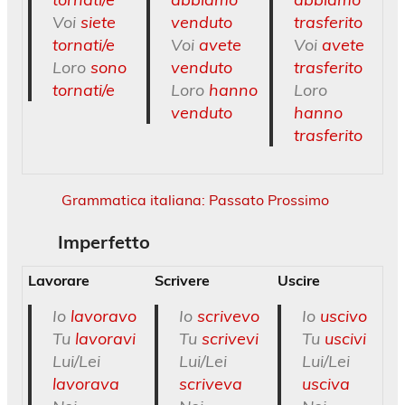
Voi
siete
venduto
trasferito
tornati/e
Voi
avete
Voi
avete
Loro
sono
venduto
trasferito
tornati/e
Loro
hanno
Loro
venduto
hanno
trasferito
Grammatica italiana: Passato Prossimo
Imperfetto
Lavorare
Scrivere
Uscire
Io
lavoravo
Io
scrivevo
Io
uscivo
Tu
lavoravi
Tu
scrivevi
Tu
uscivi
Lui/Lei
Lui/Lei
Lui/Lei
lavorava
scriveva
usciva