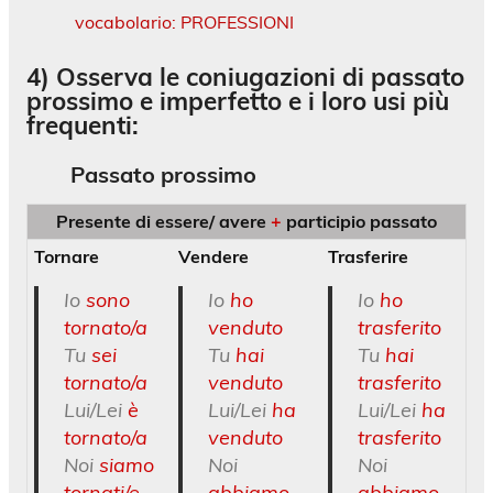
vocabolario: PROFESSIONI
4) Osserva le coniugazioni di passato
prossimo e imperfetto e i loro usi più
frequenti:
Passato prossimo
Presente di essere/ avere
+
participio passato
Tornare
Vendere
Trasferire
Io
sono
Io
ho
Io
ho
tornato/a
venduto
trasferito
Tu
sei
Tu
hai
Tu
hai
tornato/a
venduto
trasferito
Lui/Lei
è
Lui/Lei
ha
Lui/Lei
ha
tornato/a
venduto
trasferito
Noi
siamo
Noi
Noi
tornati/e
abbiamo
abbiamo