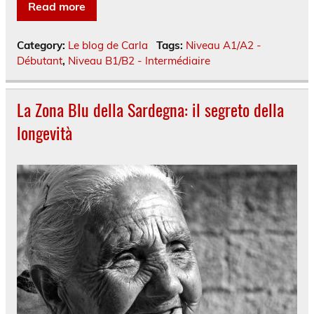
Read more
Category:
Le blog de Carla
Tags:
Niveau A1/A2 -
Débutant
,
Niveau B1/B2 - Intermédiaire
La Zona Blu della Sardegna: il segreto della
longevità