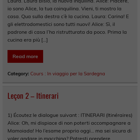
Laura. Laura Bisio, la nuova inquilina. Alice: Piacere,
io sono Alice, la tua coinquilina. Vieni, ti mostro la
casa. Qua sulla destra c’è la cucina. Laura: Carina! E
gli elettrodomestici sono tutti nuovi! Alice: Sì, il
padrone di casa l’ha ristrutturata da poco. Prima la
cucina era più […]
Read more
Category:
Cours : In viaggio per la Sardegna
Leçon 2 – Itinerari
1) Écoutez le dialogue suivant : ITINERARI (Itinéraires)
Alice: Oh, mi dispiace di non poterti accompagnare a
Mamoiada! Ho l’esame proprio oggi… ma sei sicura di
voler andare in macchina? Potresti prendere