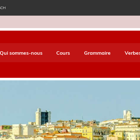
SCH
e World Italiano
Qui sommes-nous
Cours
Grammaire
Verbe