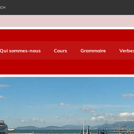
SCH
e World Italiano
Qui sommes-nous
Cours
Grammaire
Verbe