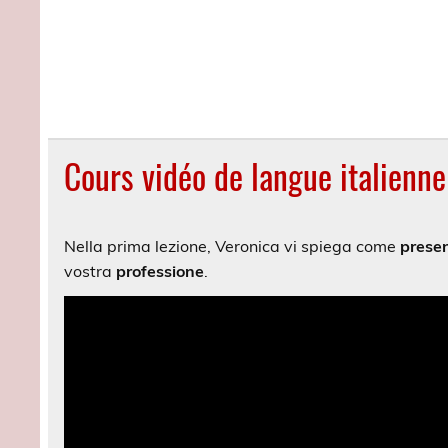
Cours vidéo de langue italienne 
Nella prima lezione, Veronica vi spiega come
presen
vostra
professione
.