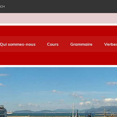
SCH
e World Italiano
Qui sommes-nous
Cours
Grammaire
Verbe