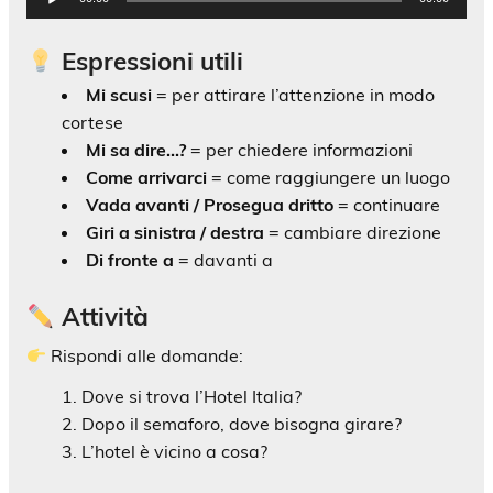
audio
Espressioni utili
Mi scusi
= per attirare l’attenzione in modo
cortese
Mi sa dire…?
= per chiedere informazioni
Come arrivarci
= come raggiungere un luogo
Vada avanti / Prosegua dritto
= continuare
Giri a sinistra / destra
= cambiare direzione
Di fronte a
= davanti a
Attività
Rispondi alle domande:
Dove si trova l’Hotel Italia?
Dopo il semaforo, dove bisogna girare?
L’hotel è vicino a cosa?