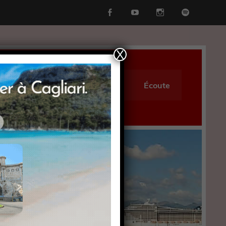
X
s
Culture
Vocabulaire
Écoute