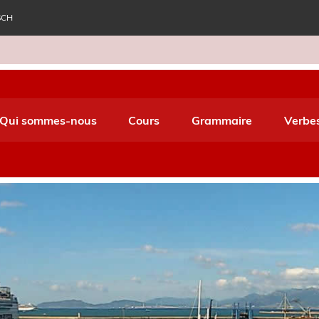
SCH
e World Italiano
Qui sommes-nous
Cours
Grammaire
Verbe