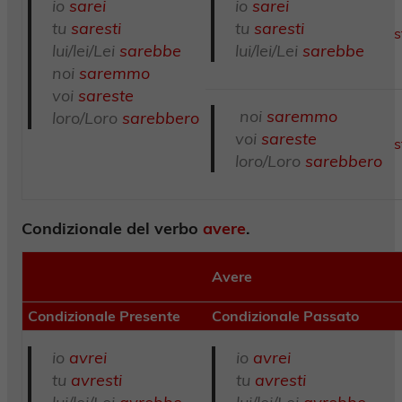
io
sarei
io
sarei
tu
saresti
tu
saresti
s
lui/lei/Lei
sarebbe
lui/lei/Lei
sarebbe
noi
saremmo
voi
sareste
noi
saremmo
loro/Loro
sarebbero
voi
sareste
s
loro/Loro
sarebbero
Condizionale del verbo
avere
.
Avere
Condizionale Presente
Condizionale Passato
io
avrei
io
avrei
tu
avresti
tu
avresti