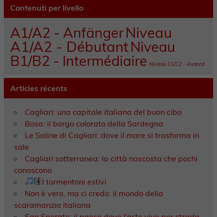
Contenuti per livello
A1/A2 - Anfänger
Niveau
A1/A2 - Débutant
Niveau
B1/B2 - Intermédiaire
Niveau C1/C2 - Avancé
Articles récents
Cagliari: una capitale italiana del buon cibo
Bosa: il borgo colorato della Sardegna
Le Saline di Cagliari: dove il mare si trasforma in
sale
Cagliari sotterranea: la città nascosta che pochi
conoscono
I tormentoni estivi
Non è vero, ma ci credo: il mondo della
scaramanzia italiana
San Sperate: il paese dove l’arte vive per strada