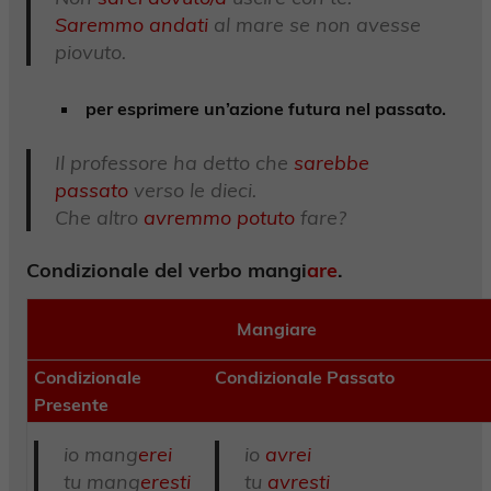
Saremmo andati
al mare se non avesse
piovuto.
per esprimere un’azione futura nel passato.
Il professore ha detto che
sarebbe
passato
verso le dieci.
Che altro
avremmo potuto
fare?
Condizionale del verbo mangi
are
.
Mangiare
Condizionale
Condizionale Passato
Presente
io mang
erei
io
avrei
tu mang
eresti
tu
avresti