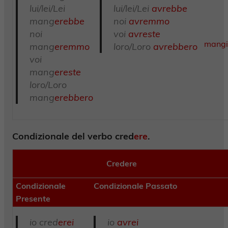
lui/lei/Lei
lui/lei/Lei
avrebbe
mang
erebbe
noi
avremmo
noi
voi
avreste
mang
mang
eremmo
loro/Loro
avrebbero
voi
mang
ereste
loro/Loro
mang
erebbero
Condizionale del verbo cred
ere
.
Credere
Condizionale
Condizionale Passato
Presente
io cred
erei
io
avrei