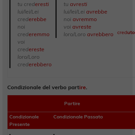
tu cred
eresti
tu
avresti
lui/lei/Lei
lui/lei/Lei
avrebbe
cred
erebbe
noi
avremmo
noi
voi
avreste
cred
uto
cred
eremmo
loro/Loro
avrebbero
voi
cred
ereste
loro/Loro
cred
erebbero
Condizionale del verbo part
ire
.
Partire
Condizionale
Condizionale Passato
Presente