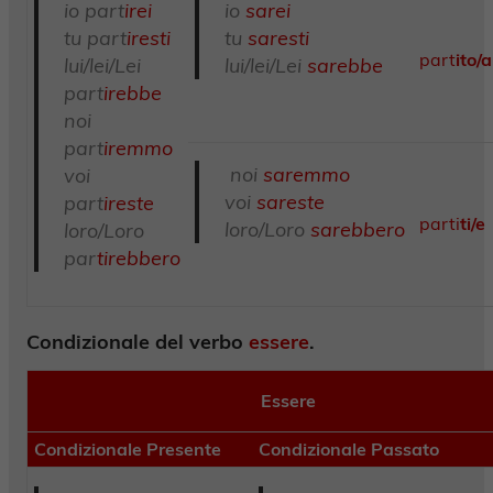
io part
irei
io
sarei
tu part
iresti
tu
saresti
part
ito/a
lui/lei/Lei
lui/lei/Lei
sarebbe
part
irebbe
noi
part
iremmo
noi
saremmo
voi
voi
sareste
part
ireste
parti
ti/e
loro/Loro
sarebbero
loro/Loro
par
tirebbero
Condizionale del verbo
essere
.
Essere
Condizionale Presente
Condizionale Passato