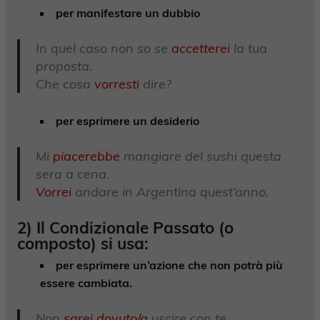
per manifestare un dubbio
In quel caso non so se
accetterei
la tua
proposta.
Che cosa
vorresti
dire?
per esprimere un desiderio
Mi
piacerebbe
mangiare del sushi questa
sera a cena.
Vorrei
andare in Argentina quest’anno.
2) Il
Condizionale Passato
(o
composto) si usa:
per esprimere un’azione che non potrà più
essere cambiata.
Non
sarei dovuto/a
uscire con te.