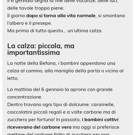
Il 6 gennaio segna la fine delle vacanze, delle luci,
delle tavole troppo piene.
Il giorno
dopo si torna alla vita normale
, si smontano
l’albero e il presepe.
Ma prima di tutto questo… un’ultima calza.
La calza: piccola, ma
importantissima
La notte della Befana, i bambini appendono una
calza al camino, alla maniglia della porta o vicino al
letto.
La mattina del 6 gennaio la aprono con grande
concentrazione.
Dentro trovano ogni tipo di dolciume: caramelle,
cioccolatini piccoli regali e a volte carbone ma di
zucchero per fortuna! In passato,
i bambini cattivi
ricevevano del carbone vero
ma oggi si preferisce
mettere del carbone fatto di zucchero per non