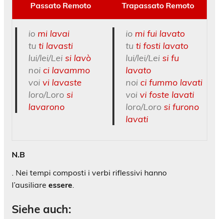
Passato Remoto
Trapassato Remoto
io
mi lavai
io
mi fui lavato
tu
ti lavasti
tu
ti fosti lavato
lui/lei/Lei
si lavò
lui/lei/Lei
si fu
noi
ci lavammo
lavato
voi
vi lavaste
noi
ci fummo lavati
loro/Loro
si
voi
vi foste lavati
lavarono
loro/Loro
si furono
lavati
N.B
. Nei tempi composti i verbi riflessivi hanno
l’ausiliare
essere
.
Siehe auch: