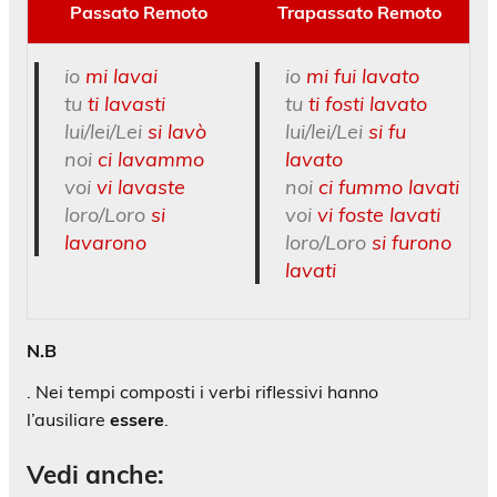
Passato Remoto
Trapassato Remoto
io
mi lavai
io
mi fui lavato
tu
ti lavasti
tu
ti fosti lavato
lui/lei/Lei
si lavò
lui/lei/Lei
si fu
noi
ci lavammo
lavato
voi
vi lavaste
noi
ci fummo lavati
loro/Loro
si
voi
vi foste lavati
lavarono
loro/Loro
si furono
lavati
N.B
. Nei tempi composti i verbi riflessivi hanno
l’ausiliare
essere
.
Vedi anche: