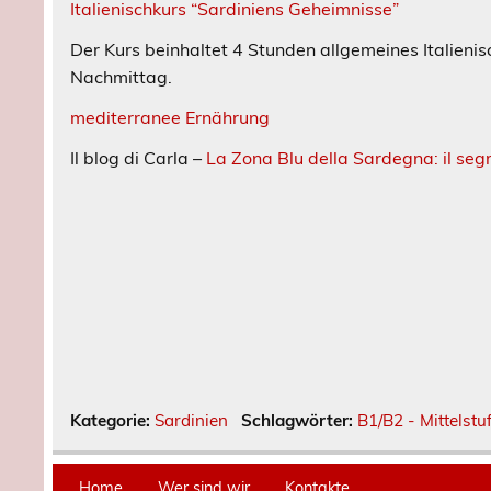
Italienischkurs “Sardiniens Geheimnisse”
Der Kurs beinhaltet 4 Stunden allgemeines Italieni
Nachmittag.
mediterranee Ernährung
Il blog di Carla –
La Zona Blu della Sardegna: il segr
Kategorie:
Sardinien
Schlagwörter:
B1/B2 - Mittelstu
Home
Wer sind wir
Kontakte