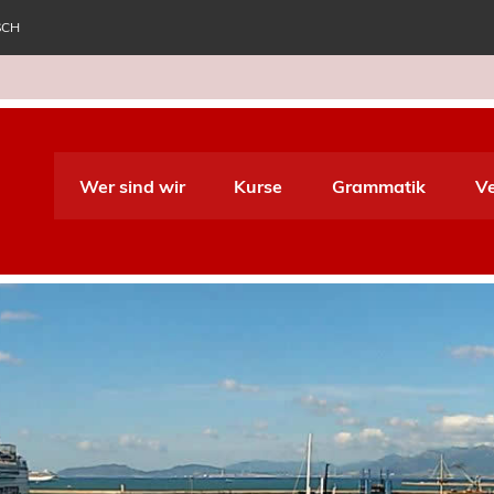
SCH
e World Italiano
Wer sind wir
Kurse
Grammatik
V