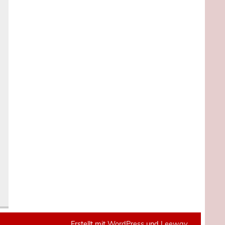
Erstellt mit
WordPress
und
Leeway
.